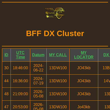
BFF DX Cluster
UTC
MY
ID
Datum
MY CALL
DX
Time
LOCATOR
2024-
30
18:46:00
13DW100
JO43kb
13B
06-22
2024-
44
16:36:00
13DW100
JO43kb
14
07-19
2026-
48
21:09:00
13DW100
JO43kb
13
05-08
2026-
47
20:53:00
13DW100
Jo43kb
13
05-08