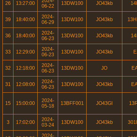
2024-
26
13:27:00
13DW100
JO43kb
14
06-22
2024-
39
18:40:00
13DW100
JO43kb
13H
06-29
2024-
36
18:40:00
13DW100
JO43kb
14
06-23
2024-
33
12:29:00
13DW100
JO43kb
E
06-23
2024-
32
12:18:00
13DW100
JO
E
06-23
2024-
31
12:08:00
13DW100
JO43kb
E
06-23
2024-
15
15:00:00
13BFF001
JO43GI
13
05-18
2024-
3
17:02:00
13DW100
JO43kb
301
03-24
2024-