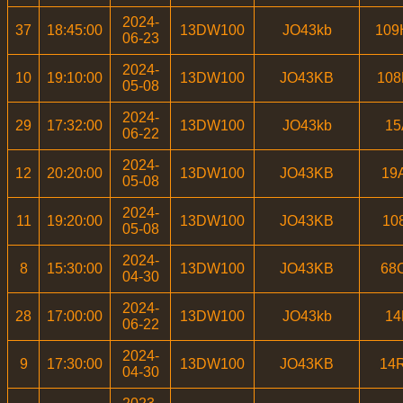
2024-
37
18:45:00
13DW100
JO43kb
109
06-23
2024-
10
19:10:00
13DW100
JO43KB
108
05-08
2024-
29
17:32:00
13DW100
JO43kb
15
06-22
2024-
12
20:20:00
13DW100
JO43KB
19
05-08
2024-
11
19:20:00
13DW100
JO43KB
10
05-08
2024-
8
15:30:00
13DW100
JO43KB
68
04-30
2024-
28
17:00:00
13DW100
JO43kb
14
06-22
2024-
9
17:30:00
13DW100
JO43KB
14
04-30