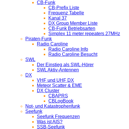
CB-Funk
CB-Prefix Liste
Frequenz Tabelle
Kanal 37
DX Group Member Liste
CB-Funk Betriebsarten
Simplex 11 meter repeaters 27MHz
Piraten-Funk
Radio Caroline
Radio Caroline Info
Radio Caroline Besucht
SWL
Der Einstieg als SWL-Hörer
SWL Aktiv-Antennen
DX
VHF und UHF DX
Meteor Scatter & EME
DX Cluster
CBAPRS
CBLogBook
Not- und Katastrophenfunk
Seefunk
Seefunk Frequenzen
Was ist AIS?
SSB-Seefunk