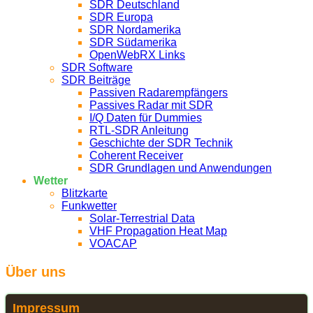
SDR Deutschland
SDR Europa
SDR Nordamerika
SDR Südamerika
OpenWebRX Links
SDR Software
SDR Beiträge
Passiven Radarempfängers
Passives Radar mit SDR
I/Q Daten für Dummies
RTL-SDR Anleitung
Geschichte der SDR Technik
Coherent Receiver
SDR Grundlagen und Anwendungen
Wetter
Blitzkarte
Funkwetter
Solar-Terrestrial Data
VHF Propagation Heat Map
VOACAP
Über uns
Impressum