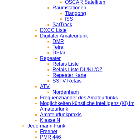
OSCAR Satelliten
Raumstationen
Tiangong
ISS
SatTrack
DXCC Liste
Digitaler Amateurfunk
DMR
Tetra
DStar
Repeater
Relais Liste
Relais Liste DL/NL/OZ
Repeater Karte
SSTV Relais
ATV
Nordenham
Frequenzbänder des Amateurfunks
Möglichkeiten künstliche intelligenz (KI) im
Amateurfunk
Amateurfunkpraxis
Klasse N
Jedermann-Funk
Freenet
PMR 446