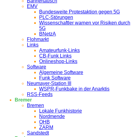
Bannertausch
EMV
Bundesweite Protestaktion gegen 5G
PLC-Störungen
Wissenschaftler warnen vor Risiken durch
5G
BNetzA
Flohmarkt
Links
Amateurfunk-Links
CB-Funk Links
Onlineshop-Links
Software
Algemeine Software
Funk Software
Neumayer-Station III
WSPR-Funkbake in der Anarktis
RSS-Feeds
Bremer
Bremen
Lokale Funkhistorie
Nordmende
OHB
ZARM
Sandstedt