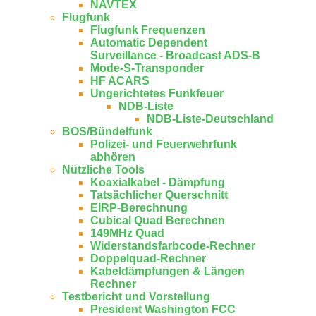
NAV­TEX
Flugfunk
Flugfunk Frequenzen
Automatic Dependent
Surveillance - Broadcast ADS-B
Mode-S-Transponder
HF ACARS
Ungerichtetes Funkfeuer
NDB-Liste
NDB-Liste-Deutschland
BOS/Bündelfunk
Polizei- und Feuerwehrfunk
abhören
Nützliche Tools
Koaxialkabel - Dämpfung
Tatsächlicher Querschnitt
EIRP-Berechnung
Cubical Quad Berechnen
149MHz Quad
Widerstandsfarbcode-Rechner
Doppelquad-Rechner
Kabeldämpfungen & Längen
Rechner
Testbericht und Vorstellung
President Washington FCC