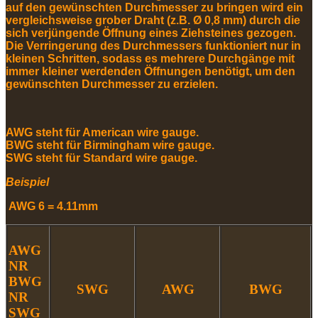
auf den gewünschten Durchmesser zu bringen wird ein
vergleichsweise grober Draht (z.B. Ø 0,8 mm) durch die
sich verjüngende Öffnung eines Ziehsteines gezogen.
Die Verringerung des Durchmessers funktioniert nur in
kleinen Schritten, sodass es mehrere Durchgänge mit
immer kleiner werdenden Öffnungen benötigt, um den
gewünschten Durchmesser zu erzielen.
AWG steht für American wire gauge.
BWG
steht für
Birmingham wire gauge.
SWG
steht für
Standard wire gauge.
Beispiel
AWG 6 = 4.11mm
AWG
NR
BWG
SWG
AWG
BWG
NR
SWG