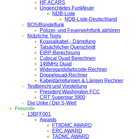
HF ACARS
Ungerichtetes Funkfeuer
NDB-Liste
NDB-Liste-Deutschland
BOS/Bündelfunk
Polizei- und Feuerwehrfunk abhören
Nützliche Tools
Koaxialkabel - Dämpfung
Tatsächlicher Querschnitt
EIRP-Berechnung
Cubical Quad Berechnen
149MHz Quad
Widerstandsfarbcode-Rechner
Doppelquad-Rechner
Kabeldämpfungen & Längen Rechner
Testbericht und Vorstellung
President Washington FCC
CRT Superstar 3900
Die Unke / Der S-Wert
Freunde
13BFF001
Awards
FT8DMC AWARD
ERC AWARD
TADMC AWARD