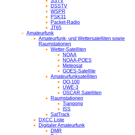
SSTV
DSSTV
WSPR
PSK31
Packet-Radio
JT65
Amateurfunk
Amateurfunk- und Wettersatelliten sowie
Raumstationen
Wetter-Satelliten
NOAA
NOAA-POES
Meteosat
GOES-Satellite
Amateurfunksatelliten
QO-100
UWE-3
OSCAR Satelliten
Raumstationen
Tiangong
ISS
SatTrack
DXCC Liste
Digitaler Amateurfunk
DMR