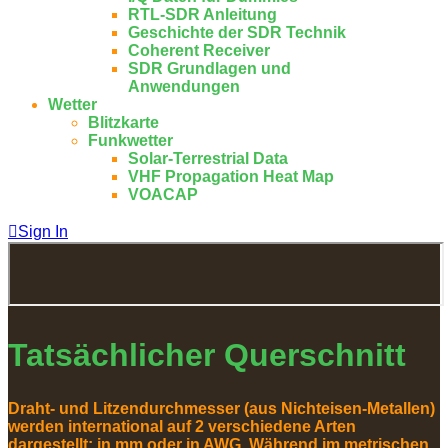
RTL-SDR Anleitung
Geschichte der SDR Technik
Coherent Receiver
SDR Grundlagen und
Anwendungen
Wetter
Blitzkarte
Funkwetter
Solar-Terrestrial Data
VHF Propagation Heat Map
VOACAP
Sign In
Tatsächlicher Querschnitt
Draht- und Litzendurchmesser (aus Nichteisen-Metallen)
werden international auf 2 verschiedene Arten
dargestellt: in mm oder in AWG. Während im metrischen