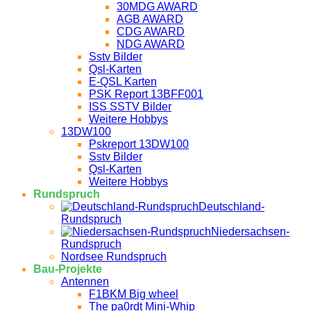
30MDG AWARD
AGB AWARD
CDG AWARD
NDG AWARD
Sstv Bilder
Qsl-Karten
E-QSL Karten
PSK Report 13BFF001
ISS SSTV Bilder
Weitere Hobbys
13DW100
Pskreport 13DW100
Sstv Bilder
Qsl-Karten
Weitere Hobbys
Rundspruch
Deutschland-
Rundspruch
Niedersachsen-
Rundspruch
Nordsee Rundspruch
Bau-Projekte
Antennen
F1BKM Big wheel
The pa0rdt Mini-Whip