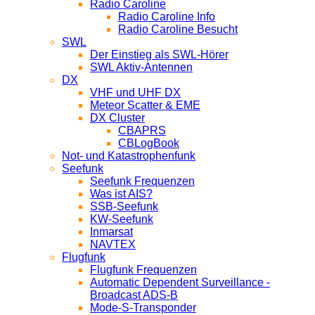
Radio Caroline
Radio Caroline Info
Radio Caroline Besucht
SWL
Der Einstieg als SWL-Hörer
SWL Aktiv-Antennen
DX
VHF und UHF DX
Meteor Scatter & EME
DX Cluster
CBAPRS
CBLogBook
Not- und Katastrophenfunk
Seefunk
Seefunk Frequenzen
Was ist AIS?
SSB-Seefunk
KW-Seefunk
In­mar­sat
NAV­TEX
Flugfunk
Flugfunk Frequenzen
Automatic Dependent Surveillance -
Broadcast ADS-B
Mode-S-Transponder