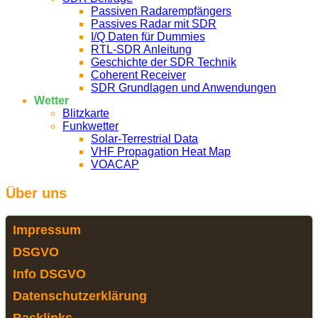
Passiven Radarempfängers
Passives Radar mit SDR
I/Q Daten für Dummies
RTL-SDR Anleitung
Geschichte der SDR Technik
Coherent Receiver
SDR Grundlagen und Anwendungen
Wetter
Blitzkarte
Funkwetter
Solar-Terrestrial Data
VHF Propagation Heat Map
VOACAP
Über uns
Impressum
DSGVO
Info DSGVO
Datenschutzerklärung
Backlinks