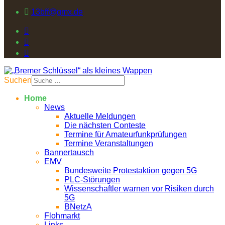
13bff@gmx.de
Suchen
Home
News
Aktuelle Meldungen
Die nächsten Conteste
Termine für Amateurfunkprüfungen
Termine Veranstaltungen
Bannertausch
EMV
Bundesweite Protestaktion gegen 5G
PLC-Störungen
Wissenschaftler warnen vor Risiken durch
5G
BNetzA
Flohmarkt
Links