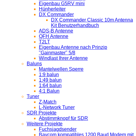
Eigenbau G5RV mini
Hünherleiter
DX Commander
DX Commander Classic 10m Antenna
Kit Benutzerhandbuch
ADS-B Antenne
QFH Antenne
T2LT
Eigenbau Antenne nach Prinzip
"Gainmaster" 5/8
Windlast Ihrer Antenne
Baluns
Mantelwellen Sperre
1:9 balun
1:49 balun
1:64 balun
4:1 Balun
Tuner
Z-Match
L-Network Tuner
SDR Projekte
Abstimmknopf für SDR
Weitere Projekte
Fuchsjagdsender
Baycom kompatibles 1200 Baud Modem mit