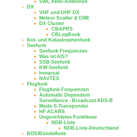
SWL Aktiv-Antennen
DX
VHF und UHF DX
Meteor Scatter & EME
DX Cluster
CBAPRS
CBLogBook
Not- und Katastrophenfunk
Seefunk
Seefunk Frequenzen
Was ist AIS?
SSB-Seefunk
KW-Seefunk
In­mar­sat
NAV­TEX
Flugfunk
Flugfunk Frequenzen
Automatic Dependent
Surveillance - Broadcast ADS-B
Mode-S-Transponder
HF ACARS
Ungerichtetes Funkfeuer
NDB-Liste
NDB-Liste-Deutschland
BOS/Bündelfunk