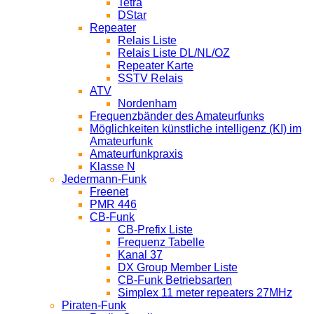
Tetra
DStar
Repeater
Relais Liste
Relais Liste DL/NL/OZ
Repeater Karte
SSTV Relais
ATV
Nordenham
Frequenzbänder des Amateurfunks
Möglichkeiten künstliche intelligenz (KI) im
Amateurfunk
Amateurfunkpraxis
Klasse N
Jedermann-Funk
Freenet
PMR 446
CB-Funk
CB-Prefix Liste
Frequenz Tabelle
Kanal 37
DX Group Member Liste
CB-Funk Betriebsarten
Simplex 11 meter repeaters 27MHz
Piraten-Funk