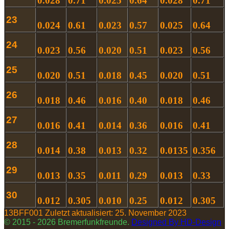
0.028
0.71
0.025
0.64
0.028
0.71
23
0.024
0.61
0.023
0.57
0.025
0.64
24
0.023
0.56
0.020
0.51
0.023
0.56
25
0.020
0.51
0.018
0.45
0.020
0.51
26
0.018
0.46
0.016
0.40
0.018
0.46
27
0.016
0.41
0.014
0.36
0.016
0.41
28
0.014
0.38
0.013
0.32
0.0135
0.356
29
0.013
0.35
0.011
0.29
0.013
0.33
30
0.012
0.305
0.010
0.25
0.012
0.305
13BFF001
Zuletzt aktualisiert: 25. November 2023
© 2015 - 2026 Bremerfunkfreunde.
Designed By HD-Design