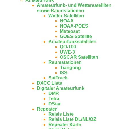
Amateurfunk
Amateurfunk- und Wettersatelliten
sowie Raumstationen
Wetter-Satelliten
NOAA
NOAA-POES
Meteosat
GOES-Satellite
Amateurfunksatelliten
QO-100
UWE-3
OSCAR Satelliten
Raumstationen
Tiangong
ISS
SatTrack
DXCC Liste
Digitaler Amateurfunk
DMR
Tetra
DStar
Repeater
Relais Liste
Relais Liste DL/NL/OZ
Repeater Karte