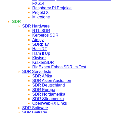
FX614
Raspberry PI Projekte
Projekt X
Mikrofone
SDR
SDR Hardware
RTL-SDR
Kerberos SDR
Airspy
SDRplay
HackRF
Ham It Up
Kiwisdr
KrakenSDR
RigExpert Fobos SDR im Test
SDR Serverliste
SDR Afrika
SDR Asien Australien
SDR Deutschland
SDR Europa
SDR Nordamerika
SDR Südamerika
OpenWebRX Links
SDR Software
SDR Beiträge