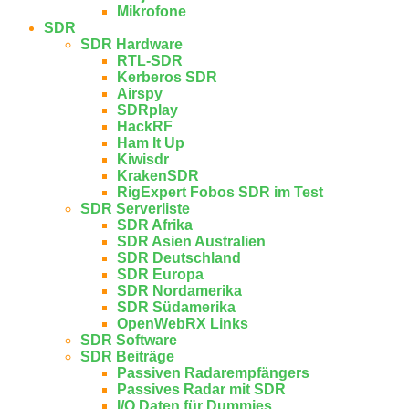
Mikrofone
SDR
SDR Hardware
RTL-SDR
Kerberos SDR
Airspy
SDRplay
HackRF
Ham It Up
Kiwisdr
KrakenSDR
RigExpert Fobos SDR im Test
SDR Serverliste
SDR Afrika
SDR Asien Australien
SDR Deutschland
SDR Europa
SDR Nordamerika
SDR Südamerika
OpenWebRX Links
SDR Software
SDR Beiträge
Passiven Radarempfängers
Passives Radar mit SDR
I/Q Daten für Dummies