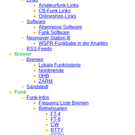
Amateurfunk-Links
CB-Funk Links
Onlineshop-Links
Software
Algemeine Software
Funk Software
Neumayer-Station III
WSPR-Funkbake in der Anarktis
RSS-Feeds
Bremer
Bremen
Lokale Funkhistorie
Nordmende
OHB
ZARM
Sandstedt
Funk
Funk-Infos
Frequenz Liste Bremen
Betriebsarten
FT-4
FT-8
CW
RTTY