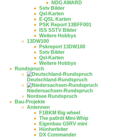
NDG AWARD
Sstv Bilder
Qsl-Karten
E-QSL Karten
PSK Report 13BFF001
ISS SSTV Bilder
Weitere Hobbys
13DW100
Pskreport 13DW100
Sstv Bilder
Qsl-Karten
Weitere Hobbys
Rundspruch
Deutschland-Rundspruch
Niedersachsen-Rundspruch
Nordsee Rundspruch
Bau-Projekte
Antennen
F1BKM Big wheel
The pa0rdt Mini-Whip
Eigenbau G5RV mini
Hünherleiter
DX Commander