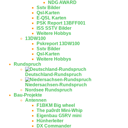
NDG AWARD
Sstv Bilder
Qsl-Karten
E-QSL Karten
PSK Report 13BFF001
ISS SSTV Bilder
Weitere Hobbys
13DW100
Pskreport 13DW100
Sstv Bilder
Qsl-Karten
Weitere Hobbys
Rundspruch
Deutschland-Rundspruch
Niedersachsen-Rundspruch
Nordsee Rundspruch
Bau-Projekte
Antennen
F1BKM Big wheel
The pa0rdt Mini-Whip
Eigenbau G5RV mini
Hünherleiter
DX Commander