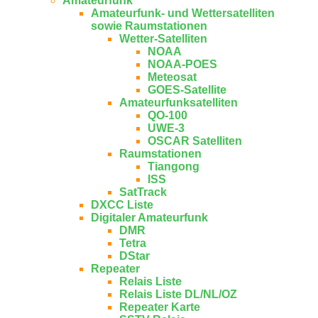
Amateurfunk
Amateurfunk- und Wettersatelliten
sowie Raumstationen
Wetter-Satelliten
NOAA
NOAA-POES
Meteosat
GOES-Satellite
Amateurfunksatelliten
QO-100
UWE-3
OSCAR Satelliten
Raumstationen
Tiangong
ISS
SatTrack
DXCC Liste
Digitaler Amateurfunk
DMR
Tetra
DStar
Repeater
Relais Liste
Relais Liste DL/NL/OZ
Repeater Karte