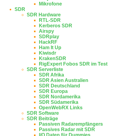
Mikrofone
SDR
SDR Hardware
RTL-SDR
Kerberos SDR
Airspy
SDRplay
HackRF
Ham It Up
Kiwisdr
KrakenSDR
RigExpert Fobos SDR im Test
SDR Serverliste
SDR Afrika
SDR Asien Australien
SDR Deutschland
SDR Europa
SDR Nordamerika
SDR Südamerika
OpenWebRX Links
SDR Software
SDR Beiträge
Passiven Radarempfängers
Passives Radar mit SDR
I/Q Daten für Dummies