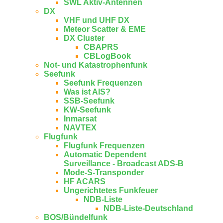
SWL Aktiv-Antennen
DX
VHF und UHF DX
Meteor Scatter & EME
DX Cluster
CBAPRS
CBLogBook
Not- und Katastrophenfunk
Seefunk
Seefunk Frequenzen
Was ist AIS?
SSB-Seefunk
KW-Seefunk
In­mar­sat
NAV­TEX
Flugfunk
Flugfunk Frequenzen
Automatic Dependent
Surveillance - Broadcast ADS-B
Mode-S-Transponder
HF ACARS
Ungerichtetes Funkfeuer
NDB-Liste
NDB-Liste-Deutschland
BOS/Bündelfunk