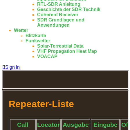
RTL-SDR Anleitung
Geschichte der SDR Technik
Coherent Receiver
SDR Grundlagen und
Anwendungen
Wetter
Blitzkarte
Funkwetter
Solar-Terrestrial Data
VHF Propagation Heat Map
VOACAP
Sign In