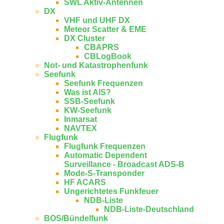
SWL Aktiv-Antennen
DX
VHF und UHF DX
Meteor Scatter & EME
DX Cluster
CBAPRS
CBLogBook
Not- und Katastrophenfunk
Seefunk
Seefunk Frequenzen
Was ist AIS?
SSB-Seefunk
KW-Seefunk
In­mar­sat
NAV­TEX
Flugfunk
Flugfunk Frequenzen
Automatic Dependent
Surveillance - Broadcast ADS-B
Mode-S-Transponder
HF ACARS
Ungerichtetes Funkfeuer
NDB-Liste
NDB-Liste-Deutschland
BOS/Bündelfunk