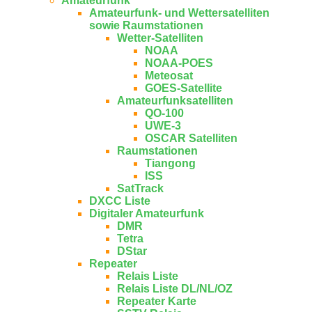
Amateurfunk
Amateurfunk- und Wettersatelliten
sowie Raumstationen
Wetter-Satelliten
NOAA
NOAA-POES
Meteosat
GOES-Satellite
Amateurfunksatelliten
QO-100
UWE-3
OSCAR Satelliten
Raumstationen
Tiangong
ISS
SatTrack
DXCC Liste
Digitaler Amateurfunk
DMR
Tetra
DStar
Repeater
Relais Liste
Relais Liste DL/NL/OZ
Repeater Karte