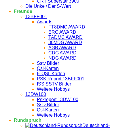
CRT Superstar 3900
Die Unke / Der S-Wert
Freunde
13BFF001
Awards
FT8DMC AWARD
ERC AWARD
TADMC AWARD
30MDG AWARD
AGB AWARD
CDG AWARD
NDG AWARD
Sstv Bilder
Qsl-Karten
E-QSL Karten
PSK Report 13BFF001
ISS SSTV Bilder
Weitere Hobbys
13DW100
Pskreport 13DW100
Sstv Bilder
Qsl-Karten
Weitere Hobbys
Rundspruch
Deutschland-