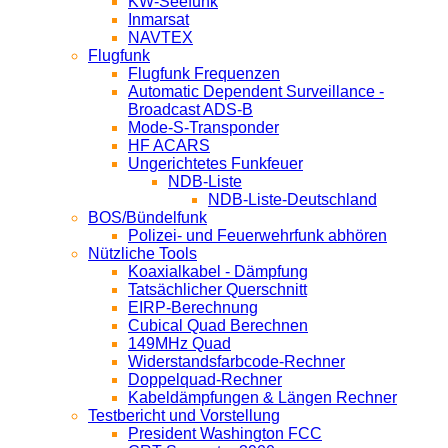
KW-Seefunk
In­mar­sat
NAV­TEX
Flugfunk
Flugfunk Frequenzen
Automatic Dependent Surveillance -
Broadcast ADS-B
Mode-S-Transponder
HF ACARS
Ungerichtetes Funkfeuer
NDB-Liste
NDB-Liste-Deutschland
BOS/Bündelfunk
Polizei- und Feuerwehrfunk abhören
Nützliche Tools
Koaxialkabel - Dämpfung
Tatsächlicher Querschnitt
EIRP-Berechnung
Cubical Quad Berechnen
149MHz Quad
Widerstandsfarbcode-Rechner
Doppelquad-Rechner
Kabeldämpfungen & Längen Rechner
Testbericht und Vorstellung
President Washington FCC