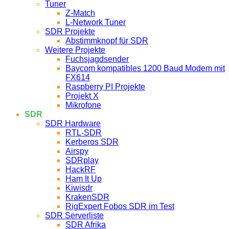
Tuner
Z-Match
L-Network Tuner
SDR Projekte
Abstimmknopf für SDR
Weitere Projekte
Fuchsjagdsender
Baycom kompatibles 1200 Baud Modem mit
FX614
Raspberry PI Projekte
Projekt X
Mikrofone
SDR
SDR Hardware
RTL-SDR
Kerberos SDR
Airspy
SDRplay
HackRF
Ham It Up
Kiwisdr
KrakenSDR
RigExpert Fobos SDR im Test
SDR Serverliste
SDR Afrika