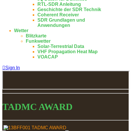
RTL-SDR Anleitung
Geschichte der SDR Technik
Coherent Receiver
SDR Grundlagen und
Anwendungen
Wetter
Blitzkarte
Funkwetter
Solar-Terrestrial Data
VHF Propagation Heat Map
VOACAP
Sign In
TADMC AWARD