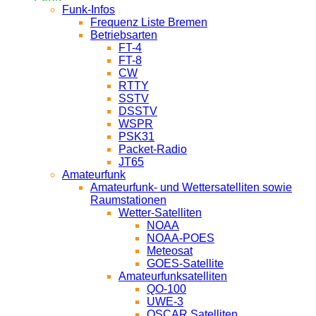
Funk-Infos
Frequenz Liste Bremen
Betriebsarten
FT-4
FT-8
CW
RTTY
SSTV
DSSTV
WSPR
PSK31
Packet-Radio
JT65
Amateurfunk
Amateurfunk- und Wettersatelliten sowie
Raumstationen
Wetter-Satelliten
NOAA
NOAA-POES
Meteosat
GOES-Satellite
Amateurfunksatelliten
QO-100
UWE-3
OSCAR Satelliten