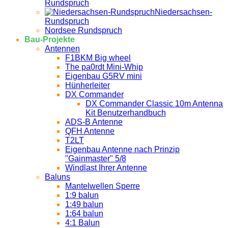
Rundspruch
Niedersachsen-
Rundspruch
Nordsee Rundspruch
Bau-Projekte
Antennen
F1BKM Big wheel
The pa0rdt Mini-Whip
Eigenbau G5RV mini
Hünherleiter
DX Commander
DX Commander Classic 10m Antenna
Kit Benutzerhandbuch
ADS-B Antenne
QFH Antenne
T2LT
Eigenbau Antenne nach Prinzip
"Gainmaster" 5/8
Windlast Ihrer Antenne
Baluns
Mantelwellen Sperre
1:9 balun
1:49 balun
1:64 balun
4:1 Balun