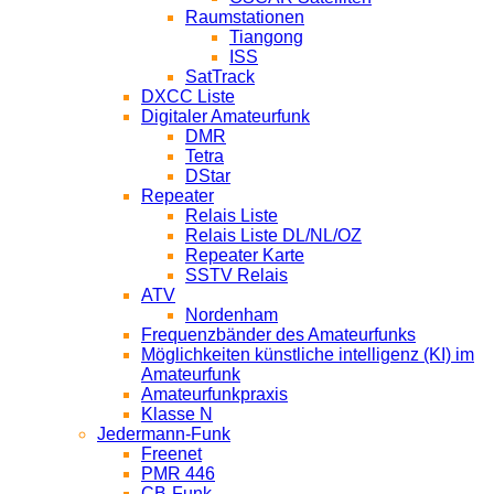
Raumstationen
Tiangong
ISS
SatTrack
DXCC Liste
Digitaler Amateurfunk
DMR
Tetra
DStar
Repeater
Relais Liste
Relais Liste DL/NL/OZ
Repeater Karte
SSTV Relais
ATV
Nordenham
Frequenzbänder des Amateurfunks
Möglichkeiten künstliche intelligenz (KI) im
Amateurfunk
Amateurfunkpraxis
Klasse N
Jedermann-Funk
Freenet
PMR 446
CB-Funk