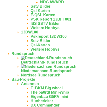
NDG AWARD
Sstv Bilder
Qsl-Karten
E-QSL Karten
PSK Report 13BFF001
ISS SSTV Bilder
Weitere Hobbys
13DW100
Pskreport 13DW100
Sstv Bilder
Qsl-Karten
Weitere Hobbys
Rundspruch
Deutschland-Rundspruch
Niedersachsen-Rundspruch
Nordsee Rundspruch
Bau-Projekte
Antennen
F1BKM Big wheel
The pa0rdt Mini-Whip
Eigenbau G5RV mini
Hünherleiter
DX Commander