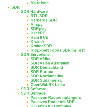
Mikrofone
SDR
SDR Hardware
RTL-SDR
Kerberos SDR
Airspy
SDRplay
HackRF
Ham It Up
Kiwisdr
KrakenSDR
RigExpert Fobos SDR im Test
SDR Serverliste
SDR Afrika
SDR Asien Australien
SDR Deutschland
SDR Europa
SDR Nordamerika
SDR Südamerika
OpenWebRX Links
SDR Software
SDR Beiträge
Passiven Radarempfängers
Passives Radar mit SDR
I/Q Daten für Dummies