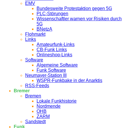
EMV
Bundesweite Protestaktion gegen 5G
PLC-Störungen
Wissenschaftler warnen vor Risiken durch
5G
BNetzA
Flohmarkt
Links
Amateurfunk-Links
CB-Funk Links
Onlineshop-Links
Software
Algemeine Software
Funk Software
Neumayer-Station III
WSPR-Funkbake in der Anarktis
RSS-Feeds
Bremer
Bremen
Lokale Funkhistorie
Nordmende
OHB
ZARM
Sandstedt
Funk