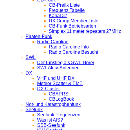
CB-Prefix Liste
Frequenz Tabelle
Kanal 37
DX Group Member Liste
CB-Funk Betriebsarten
Simplex 11 meter repeaters 27MHz
Piraten-Funk
Radio Caroline
Radio Caroline Info
Radio Caroline Besucht
SWL
Der Einstieg als SWL-Hörer
SWL Aktiv-Antennen
DX
VHF und UHF DX
Meteor Scatter & EME
DX Cluster
CBAPRS
CBLogBook
Not- und Katastrophenfunk
Seefunk
Seefunk Frequenzen
Was ist AIS?
SSB-Seefunk