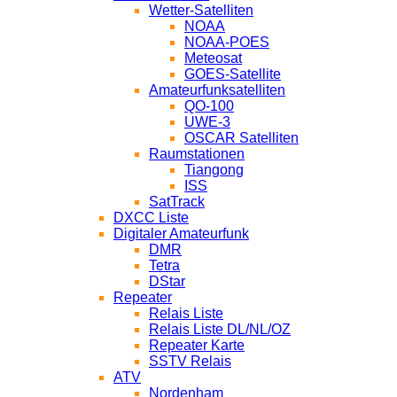
Wetter-Satelliten
NOAA
NOAA-POES
Meteosat
GOES-Satellite
Amateurfunksatelliten
QO-100
UWE-3
OSCAR Satelliten
Raumstationen
Tiangong
ISS
SatTrack
DXCC Liste
Digitaler Amateurfunk
DMR
Tetra
DStar
Repeater
Relais Liste
Relais Liste DL/NL/OZ
Repeater Karte
SSTV Relais
ATV
Nordenham