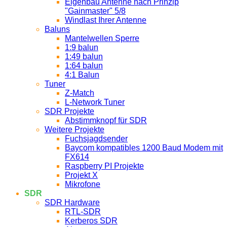
Eigenbau Antenne nach Prinzip
"Gainmaster" 5/8
Windlast Ihrer Antenne
Baluns
Mantelwellen Sperre
1:9 balun
1:49 balun
1:64 balun
4:1 Balun
Tuner
Z-Match
L-Network Tuner
SDR Projekte
Abstimmknopf für SDR
Weitere Projekte
Fuchsjagdsender
Baycom kompatibles 1200 Baud Modem mit
FX614
Raspberry PI Projekte
Projekt X
Mikrofone
SDR
SDR Hardware
RTL-SDR
Kerberos SDR