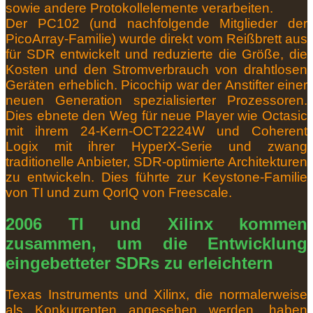
sowie andere Protokollelemente verarbeiten.
Der PC102 (und nachfolgende Mitglieder der
PicoArray-Familie) wurde direkt vom Reißbrett aus
für SDR entwickelt und reduzierte die Größe, die
Kosten und den Stromverbrauch von drahtlosen
Geräten erheblich.
Picochip war der Anstifter einer
neuen Generation spezialisierter Prozessoren.
Dies ebnete den Weg für neue Player wie Octasic
mit ihrem 24-Kern-OCT2224W und Coherent
Logix mit ihrer HyperX-Serie und zwang
traditionelle Anbieter, SDR-optimierte Architekturen
zu entwickeln.
Dies führte zur Keystone-Familie
von TI und zum QorIQ von Freescale.
2006 TI und Xilinx kommen
zusammen, um die Entwicklung
eingebetteter SDRs zu erleichtern
Texas Instruments und Xilinx, die normalerweise
als Konkurrenten angesehen werden, haben