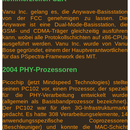
Vanu Inc. gelang es, die Anywave-Basisstation
von der FCC genehmigen zu lassen.
Die
Anywave ist eine Dual-Mode-Basisstation, die
GSM- und CDMA-Träger gleichzeitig ausführen
kann, wobei alle Protokollschichten auf x86-CPUs
ausgeführt werden.
Vanu Inc. wurde von Vanu
Bose gegründet, einem der Hauptverantwortlichen
für das PSpectra-Framework des MIT.
2004 PHY-Prozessoren
Picochip (jetzt Mindspeed Technologies) stellte
seinen PC102 vor, einen Prozessor, der speziell
für die PHY-Verarbeitung entwickelt wurde
(allgemein als Basisbandprozessor bezeichnet).
Der PC102 war für den 3G-Infrastrukturmarkt
gedacht.
Es hatte 308 Verarbeitungselemente, 14
anwendungsspezifische Coprozessoren
(Beschleuniger) und konnte die MAC-Schicht