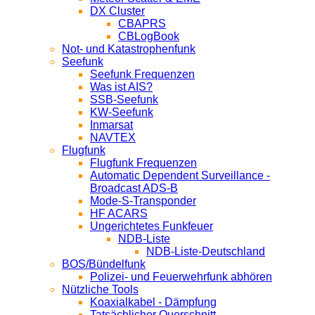
DX Cluster
CBAPRS
CBLogBook
Not- und Katastrophenfunk
Seefunk
Seefunk Frequenzen
Was ist AIS?
SSB-Seefunk
KW-Seefunk
In­mar­sat
NAV­TEX
Flugfunk
Flugfunk Frequenzen
Automatic Dependent Surveillance -
Broadcast ADS-B
Mode-S-Transponder
HF ACARS
Ungerichtetes Funkfeuer
NDB-Liste
NDB-Liste-Deutschland
BOS/Bündelfunk
Polizei- und Feuerwehrfunk abhören
Nützliche Tools
Koaxialkabel - Dämpfung
Tatsächlicher Querschnitt