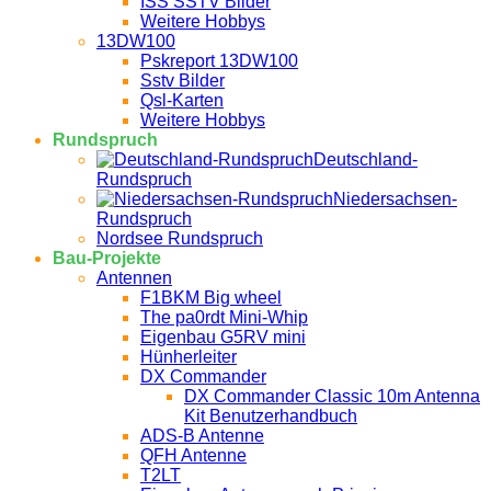
ISS SSTV Bilder
Weitere Hobbys
13DW100
Pskreport 13DW100
Sstv Bilder
Qsl-Karten
Weitere Hobbys
Rundspruch
Deutschland-
Rundspruch
Niedersachsen-
Rundspruch
Nordsee Rundspruch
Bau-Projekte
Antennen
F1BKM Big wheel
The pa0rdt Mini-Whip
Eigenbau G5RV mini
Hünherleiter
DX Commander
DX Commander Classic 10m Antenna
Kit Benutzerhandbuch
ADS-B Antenne
QFH Antenne
T2LT