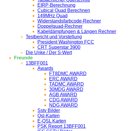
EIRP-Berechnung
Cubical Quad Berechnen
149MHz Quad
Widerstandsfarbcode-Rechner
Doppelquad-Rechner
Kabeldämpfungen & Längen Rechner
Testbericht und Vorstellung
President Washington FCC
CRT Superstar 3900
Die Unke / Der S-Wert
Freunde
13BFF001
Awards
FT8DMC AWARD
ERC AWARD
TADMC AWARD
30MDG AWARD
AGB AWARD
CDG AWARD
NDG AWARD
Sstv Bilder
Qsl-Karten
E-QSL Karten
PSK Report 13BFF001