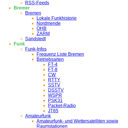
RSS-Feeds
Bremer
Bremen
Lokale Funkhistorie
Nordmende
OHB
ZARM
Sandstedt
Funk
Funk-Infos
Frequenz Liste Bremen
Betriebsarten
FT-4
FT-8
CW
RTTY
SSTV
DSSTV
WSPR
PSK31
Packet-Radio
JT65
Amateurfunk
Amateurfunk- und Wettersatelliten sowie
Raumstationen