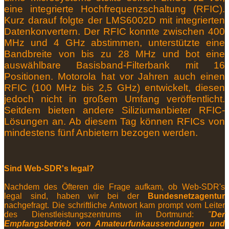
eine integrierte Hochfrequenzschaltung (RFIC).
Kurz darauf folgte der LMS6002D mit integrierten
Datenkonvertern.
Der RFIC konnte zwischen 400
MHz und 4 GHz abstimmen, unterstützte eine
Bandbreite von bis zu 28 MHz und bot eine
auswählbare Basisband-Filterbank mit 16
Positionen.
Motorola hat vor Jahren auch einen
RFIC (100 MHz bis 2,5 GHz) entwickelt, diesen
jedoch nicht in großem Umfang veröffentlicht.
Seitdem bieten andere Siliziumanbieter RFIC-
Lösungen an.
Ab diesem Tag können RFICs von
mindestens fünf Anbietern bezogen werden.
Sind Web-SDR's legal?
Nachdem des Öfteren die Frage aufkam, ob Web-SDR's
legal sind, haben wir bei der
Bundesnetzagentur
nachgefragt. Die schriftliche Antwort kam prompt vom Leiter
des Dienstleistungszentrums in Dortmund:
"
Der
Empfangsbetrieb von Amateurfunkaussendungen und