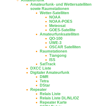
Amateurfunk
Amateurfunk- und Wettersatelliten
sowie Raumstationen
Wetter-Satelliten
NOAA
NOAA-POES
Meteosat
GOES-Satellite
Amateurfunksatelliten
QO-100
UWE-3
OSCAR Satelliten
Raumstationen
Tiangong
ISS
SatTrack
DXCC Liste
Digitaler Amateurfunk
DMR
Tetra
DStar
Repeater
Relais Liste
Relais Liste DL/NL/OZ
Repeater Karte