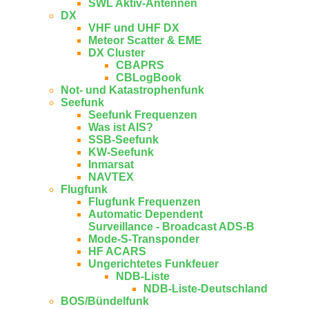
SWL Aktiv-Antennen
DX
VHF und UHF DX
Meteor Scatter & EME
DX Cluster
CBAPRS
CBLogBook
Not- und Katastrophenfunk
Seefunk
Seefunk Frequenzen
Was ist AIS?
SSB-Seefunk
KW-Seefunk
In­mar­sat
NAV­TEX
Flugfunk
Flugfunk Frequenzen
Automatic Dependent
Surveillance - Broadcast ADS-B
Mode-S-Transponder
HF ACARS
Ungerichtetes Funkfeuer
NDB-Liste
NDB-Liste-Deutschland
BOS/Bündelfunk