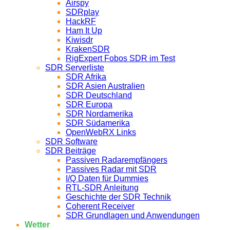
Airspy
SDRplay
HackRF
Ham It Up
Kiwisdr
KrakenSDR
RigExpert Fobos SDR im Test
SDR Serverliste
SDR Afrika
SDR Asien Australien
SDR Deutschland
SDR Europa
SDR Nordamerika
SDR Südamerika
OpenWebRX Links
SDR Software
SDR Beiträge
Passiven Radarempfängers
Passives Radar mit SDR
I/Q Daten für Dummies
RTL-SDR Anleitung
Geschichte der SDR Technik
Coherent Receiver
SDR Grundlagen und Anwendungen
Wetter