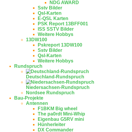
NDG AWARD
Sstv Bilder
Qsl-Karten
E-QSL Karten
PSK Report 13BFF001
ISS SSTV Bilder
Weitere Hobbys
13DW100
Pskreport 13DW100
Sstv Bilder
Qsl-Karten
Weitere Hobbys
Rundspruch
Deutschland-Rundspruch
Niedersachsen-Rundspruch
Nordsee Rundspruch
Bau-Projekte
Antennen
F1BKM Big wheel
The pa0rdt Mini-Whip
Eigenbau G5RV mini
Hünherleiter
DX Commander