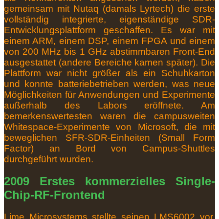
gemeinsam mit Nutaq (damals Lyrtech) die erste
vollständig integrierte, eigenständige SDR-
Entwicklungsplattform geschaffen.
Es war mit
einem ARM, einem DSP, einem FPGA und einem
von 200 MHz bis 1 GHz abstimmbaren Front-End
ausgestattet (andere Bereiche kamen später).
Die
Plattform war nicht größer als ein Schuhkarton
und konnte batteriebetrieben werden, was neue
Möglichkeiten für Anwendungen und Experimente
außerhalb des Labors eröffnete.
Am
bemerkenswertesten waren die campusweiten
Whitespace-Experimente von Microsoft, die mit
beweglichen SFR-SDR-Einheiten (Small Form
Factor) an Bord von Campus-Shuttles
durchgeführt wurden.
2009 Erstes kommerzielles Single-
Chip-RF-Frontend
Lime Microsystems stellte seinen LMS6002 vor,