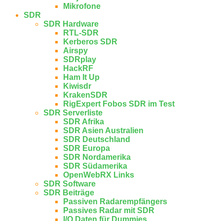
Mikrofone
SDR
SDR Hardware
RTL-SDR
Kerberos SDR
Airspy
SDRplay
HackRF
Ham It Up
Kiwisdr
KrakenSDR
RigExpert Fobos SDR im Test
SDR Serverliste
SDR Afrika
SDR Asien Australien
SDR Deutschland
SDR Europa
SDR Nordamerika
SDR Südamerika
OpenWebRX Links
SDR Software
SDR Beiträge
Passiven Radarempfängers
Passives Radar mit SDR
I/Q Daten für Dummies