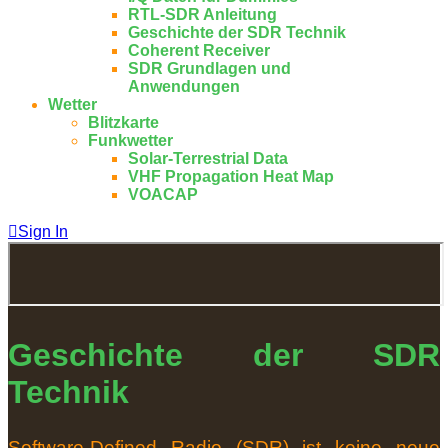
RTL-SDR Anleitung
Geschichte der SDR Technik
Coherent Receiver
SDR Grundlagen und
Anwendungen
Wetter
Blitzkarte
Funkwetter
Solar-Terrestrial Data
VHF Propagation Heat Map
VOACAP
Sign In
Geschichte der SDR
Technik
Software-Defined Radio (SDR) ist keine neue