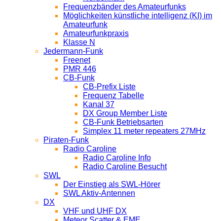
Frequenzbänder des Amateurfunks
Möglichkeiten künstliche intelligenz (KI) im
Amateurfunk
Amateurfunkpraxis
Klasse N
Jedermann-Funk
Freenet
PMR 446
CB-Funk
CB-Prefix Liste
Frequenz Tabelle
Kanal 37
DX Group Member Liste
CB-Funk Betriebsarten
Simplex 11 meter repeaters 27MHz
Piraten-Funk
Radio Caroline
Radio Caroline Info
Radio Caroline Besucht
SWL
Der Einstieg als SWL-Hörer
SWL Aktiv-Antennen
DX
VHF und UHF DX
Meteor Scatter & EME