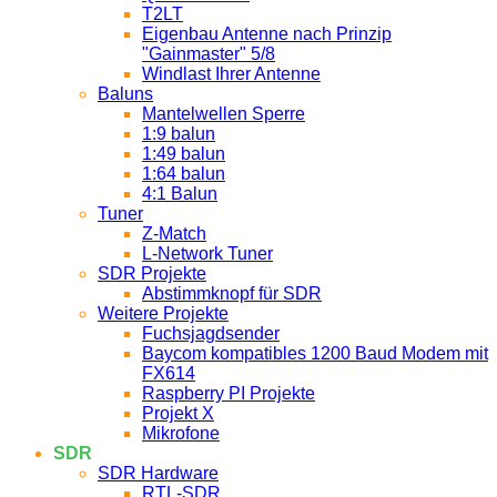
T2LT
Eigenbau Antenne nach Prinzip
"Gainmaster" 5/8
Windlast Ihrer Antenne
Baluns
Mantelwellen Sperre
1:9 balun
1:49 balun
1:64 balun
4:1 Balun
Tuner
Z-Match
L-Network Tuner
SDR Projekte
Abstimmknopf für SDR
Weitere Projekte
Fuchsjagdsender
Baycom kompatibles 1200 Baud Modem mit
FX614
Raspberry PI Projekte
Projekt X
Mikrofone
SDR
SDR Hardware
RTL-SDR