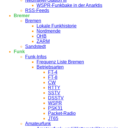
Neumayer-Station III
WSPR-Funkbake in der Anarktis
RSS-Feeds
Bremer
Bremen
Lokale Funkhistorie
Nordmende
OHB
ZARM
Sandstedt
Funk
Funk-Infos
Frequenz Liste Bremen
Betriebsarten
FT-4
FT-8
CW
RTTY
SSTV
DSSTV
WSPR
PSK31
Packet-Radio
JT65
Amateurfunk