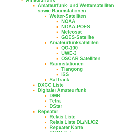
Amateurfunk
Amateurfunk- und Wettersatelliten
sowie Raumstationen
Wetter-Satelliten
NOAA
NOAA-POES
Meteosat
GOES-Satellite
Amateurfunksatelliten
QO-100
UWE-3
OSCAR Satelliten
Raumstationen
Tiangong
ISS
SatTrack
DXCC Liste
Digitaler Amateurfunk
DMR
Tetra
DStar
Repeater
Relais Liste
Relais Liste DL/NL/OZ
Repeater Karte