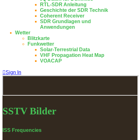
RTL-SDR Anleitung
Geschichte der SDR Technik
Coherent Receiver
SDR Grundlagen und
Anwendungen
Wetter
Blitzkarte
Funkwetter
Solar-Terrestrial Data
VHF Propagation Heat Map
VOACAP
Sign In
SSTV Bilder
ISS Frequencies