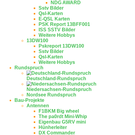
NDG AWARD
Sstv Bilder
Qsl-Karten
E-QSL Karten
PSK Report 13BFF001
ISS SSTV Bilder
Weitere Hobbys
13DW100
Pskreport 13DW100
Sstv Bilder
Qsl-Karten
Weitere Hobbys
Rundspruch
Deutschland-Rundspruch
Niedersachsen-Rundspruch
Nordsee Rundspruch
Bau-Projekte
Antennen
F1BKM Big wheel
The pa0rdt Mini-Whip
Eigenbau G5RV mini
Hünherleiter
DX Commander