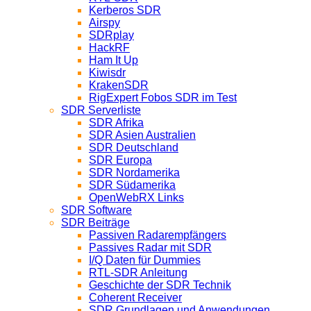
Kerberos SDR
Airspy
SDRplay
HackRF
Ham It Up
Kiwisdr
KrakenSDR
RigExpert Fobos SDR im Test
SDR Serverliste
SDR Afrika
SDR Asien Australien
SDR Deutschland
SDR Europa
SDR Nordamerika
SDR Südamerika
OpenWebRX Links
SDR Software
SDR Beiträge
Passiven Radarempfängers
Passives Radar mit SDR
I/Q Daten für Dummies
RTL-SDR Anleitung
Geschichte der SDR Technik
Coherent Receiver
SDR Grundlagen und Anwendungen