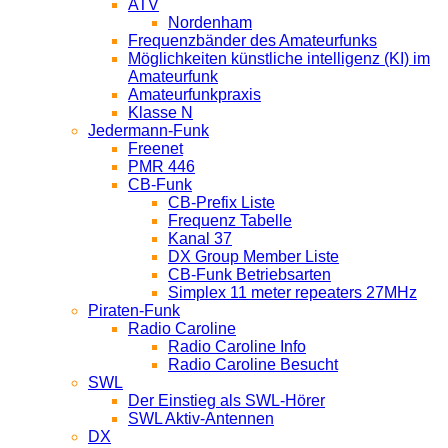
ATV
Nordenham
Frequenzbänder des Amateurfunks
Möglichkeiten künstliche intelligenz (KI) im
Amateurfunk
Amateurfunkpraxis
Klasse N
Jedermann-Funk
Freenet
PMR 446
CB-Funk
CB-Prefix Liste
Frequenz Tabelle
Kanal 37
DX Group Member Liste
CB-Funk Betriebsarten
Simplex 11 meter repeaters 27MHz
Piraten-Funk
Radio Caroline
Radio Caroline Info
Radio Caroline Besucht
SWL
Der Einstieg als SWL-Hörer
SWL Aktiv-Antennen
DX