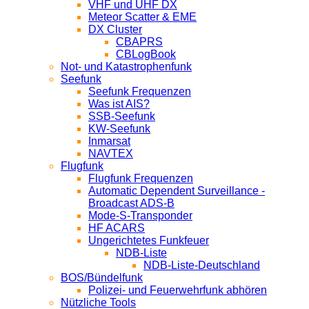
VHF und UHF DX
Meteor Scatter & EME
DX Cluster
CBAPRS
CBLogBook
Not- und Katastrophenfunk
Seefunk
Seefunk Frequenzen
Was ist AIS?
SSB-Seefunk
KW-Seefunk
In­mar­sat
NAV­TEX
Flugfunk
Flugfunk Frequenzen
Automatic Dependent Surveillance -
Broadcast ADS-B
Mode-S-Transponder
HF ACARS
Ungerichtetes Funkfeuer
NDB-Liste
NDB-Liste-Deutschland
BOS/Bündelfunk
Polizei- und Feuerwehrfunk abhören
Nützliche Tools