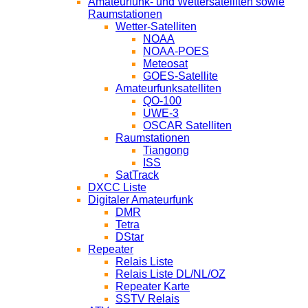
Amateurfunk- und Wettersatelliten sowie
Raumstationen
Wetter-Satelliten
NOAA
NOAA-POES
Meteosat
GOES-Satellite
Amateurfunksatelliten
QO-100
UWE-3
OSCAR Satelliten
Raumstationen
Tiangong
ISS
SatTrack
DXCC Liste
Digitaler Amateurfunk
DMR
Tetra
DStar
Repeater
Relais Liste
Relais Liste DL/NL/OZ
Repeater Karte
SSTV Relais