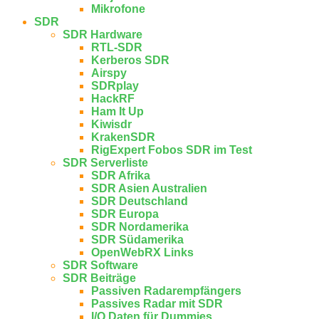
Mikrofone
SDR
SDR Hardware
RTL-SDR
Kerberos SDR
Airspy
SDRplay
HackRF
Ham It Up
Kiwisdr
KrakenSDR
RigExpert Fobos SDR im Test
SDR Serverliste
SDR Afrika
SDR Asien Australien
SDR Deutschland
SDR Europa
SDR Nordamerika
SDR Südamerika
OpenWebRX Links
SDR Software
SDR Beiträge
Passiven Radarempfängers
Passives Radar mit SDR
I/Q Daten für Dummies