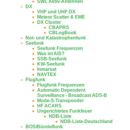
SWL Aktiv-Antennen
DX
VHF und UHF DX
Meteor Scatter & EME
DX Cluster
CBAPRS
CBLogBook
Not- und Katastrophenfunk
Seefunk
Seefunk Frequenzen
Was ist AIS?
SSB-Seefunk
KW-Seefunk
In­mar­sat
NAV­TEX
Flugfunk
Flugfunk Frequenzen
Automatic Dependent
Surveillance - Broadcast ADS-B
Mode-S-Transponder
HF ACARS
Ungerichtetes Funkfeuer
NDB-Liste
NDB-Liste-Deutschland
BOS/Bündelfunk