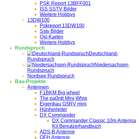
PSK Report 13BFF001
ISS SSTV Bilder
Weitere Hobbys
13DW100
Pskreport 13DW100
Sstv Bilder
Qsl-Karten
Weitere Hobbys
Rundspruch
Deutschland-
Rundspruch
Niedersachsen-
Rundspruch
Nordsee Rundspruch
Bau-Projekte
Antennen
F1BKM Big wheel
The pa0rdt Mini-Whip
Eigenbau G5RV mini
Hünherleiter
DX Commander
DX Commander Classic 10m Antenna
Kit Benutzerhandbuch
ADS-B Antenne
QFH Antenne