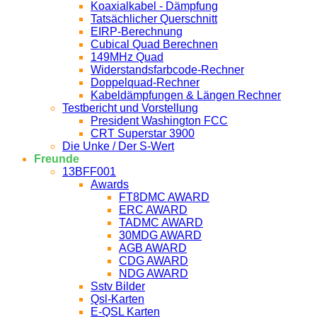
Koaxialkabel - Dämpfung
Tatsächlicher Querschnitt
EIRP-Berechnung
Cubical Quad Berechnen
149MHz Quad
Widerstandsfarbcode-Rechner
Doppelquad-Rechner
Kabeldämpfungen & Längen Rechner
Testbericht und Vorstellung
President Washington FCC
CRT Superstar 3900
Die Unke / Der S-Wert
Freunde
13BFF001
Awards
FT8DMC AWARD
ERC AWARD
TADMC AWARD
30MDG AWARD
AGB AWARD
CDG AWARD
NDG AWARD
Sstv Bilder
Qsl-Karten
E-QSL Karten