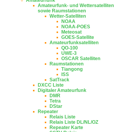
Amateurfunk
Amateurfunk- und Wettersatelliten
sowie Raumstationen
Wetter-Satelliten
NOAA
NOAA-POES
Meteosat
GOES-Satellite
Amateurfunksatelliten
QO-100
UWE-3
OSCAR Satelliten
Raumstationen
Tiangong
ISS
SatTrack
DXCC Liste
Digitaler Amateurfunk
DMR
Tetra
DStar
Repeater
Relais Liste
Relais Liste DL/NL/OZ
Repeater Karte