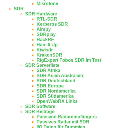
Mikrofone
SDR
SDR Hardware
RTL-SDR
Kerberos SDR
Airspy
SDRplay
HackRF
Ham It Up
Kiwisdr
KrakenSDR
RigExpert Fobos SDR im Test
SDR Serverliste
SDR Afrika
SDR Asien Australien
SDR Deutschland
SDR Europa
SDR Nordamerika
SDR Südamerika
OpenWebRX Links
SDR Software
SDR Beiträge
Passiven Radarempfängers
Passives Radar mit SDR
I/Q Daten für Dummies