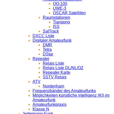
QO-100
UWE-3
OSCAR Satelliten
Raumstationen
Tiangong
ISS
SatTrack
DXCC Liste
Digitaler Amateurfunk
DMR
Tetra
DStar
Repeater
Relais Liste
Relais Liste DL/NL/OZ
Repeater Karte
SSTV Relais
ATV
Nordenham
Frequenzbänder des Amateurfunks
Möglichkeiten künstliche intelligenz (KI) im
Amateurfunk
Amateurfunkpraxis
Klasse N
Jedermann-Funk