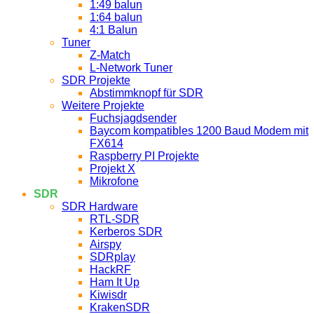
1:49 balun
1:64 balun
4:1 Balun
Tuner
Z-Match
L-Network Tuner
SDR Projekte
Abstimmknopf für SDR
Weitere Projekte
Fuchsjagdsender
Baycom kompatibles 1200 Baud Modem mit
FX614
Raspberry PI Projekte
Projekt X
Mikrofone
SDR
SDR Hardware
RTL-SDR
Kerberos SDR
Airspy
SDRplay
HackRF
Ham It Up
Kiwisdr
KrakenSDR