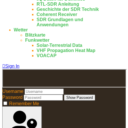
RTL-SDR Anleitung
Geschichte der SDR Technik
Coherent Receiver
SDR Grundlagen und
Anwendungen
Wetter
Blitzkarte
Funkwetter
Solar-Terrestrial Data
VHF Propagation Heat Map
VOACAP
Sign In
Username
Password
Show Password
Remember Me