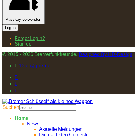
Passkey verwenden
Log in
Forgot Login?
Sign up
© 2015 - 2026 Bremerfunkfreunde.
Designed By HD-Design
13bff@gmx.de
Suchen
Home
News
Aktuelle Meldungen
Die nächsten Conteste