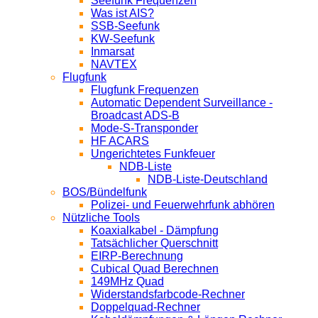
Seefunk Frequenzen
Was ist AIS?
SSB-Seefunk
KW-Seefunk
In­mar­sat
NAV­TEX
Flugfunk
Flugfunk Frequenzen
Automatic Dependent Surveillance -
Broadcast ADS-B
Mode-S-Transponder
HF ACARS
Ungerichtetes Funkfeuer
NDB-Liste
NDB-Liste-Deutschland
BOS/Bündelfunk
Polizei- und Feuerwehrfunk abhören
Nützliche Tools
Koaxialkabel - Dämpfung
Tatsächlicher Querschnitt
EIRP-Berechnung
Cubical Quad Berechnen
149MHz Quad
Widerstandsfarbcode-Rechner
Doppelquad-Rechner