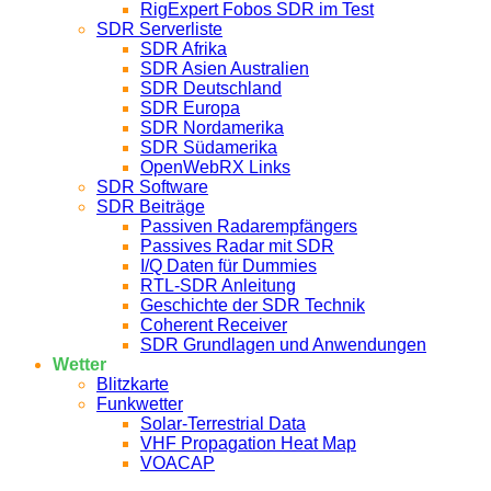
RigExpert Fobos SDR im Test
SDR Serverliste
SDR Afrika
SDR Asien Australien
SDR Deutschland
SDR Europa
SDR Nordamerika
SDR Südamerika
OpenWebRX Links
SDR Software
SDR Beiträge
Passiven Radarempfängers
Passives Radar mit SDR
I/Q Daten für Dummies
RTL-SDR Anleitung
Geschichte der SDR Technik
Coherent Receiver
SDR Grundlagen und Anwendungen
Wetter
Blitzkarte
Funkwetter
Solar-Terrestrial Data
VHF Propagation Heat Map
VOACAP