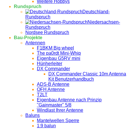
Weitere Hobbys
Rundspruch
Deutschland-
Rundspruch
Niedersachsen-
Rundspruch
Nordsee Rundspruch
Bau-Projekte
Antennen
F1BKM Big wheel
The pa0rdt Mini-Whip
Eigenbau G5RV mini
Hünherleiter
DX Commander
DX Commander Classic 10m Antenna
Kit Benutzerhandbuch
ADS-B Antenne
QFH Antenne
T2LT
Eigenbau Antenne nach Prinzip
"Gainmaster" 5/8
Windlast Ihrer Antenne
Baluns
Mantelwellen Sperre
1:9 balun