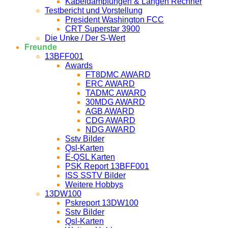
Kabeldämpfungen & Längen Rechner
Testbericht und Vorstellung
President Washington FCC
CRT Superstar 3900
Die Unke / Der S-Wert
Freunde
13BFF001
Awards
FT8DMC AWARD
ERC AWARD
TADMC AWARD
30MDG AWARD
AGB AWARD
CDG AWARD
NDG AWARD
Sstv Bilder
Qsl-Karten
E-QSL Karten
PSK Report 13BFF001
ISS SSTV Bilder
Weitere Hobbys
13DW100
Pskreport 13DW100
Sstv Bilder
Qsl-Karten