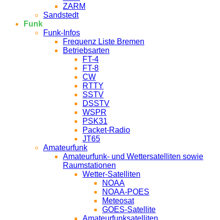
ZARM
Sandstedt
Funk
Funk-Infos
Frequenz Liste Bremen
Betriebsarten
FT-4
FT-8
CW
RTTY
SSTV
DSSTV
WSPR
PSK31
Packet-Radio
JT65
Amateurfunk
Amateurfunk- und Wettersatelliten sowie
Raumstationen
Wetter-Satelliten
NOAA
NOAA-POES
Meteosat
GOES-Satellite
Amateurfunksatelliten