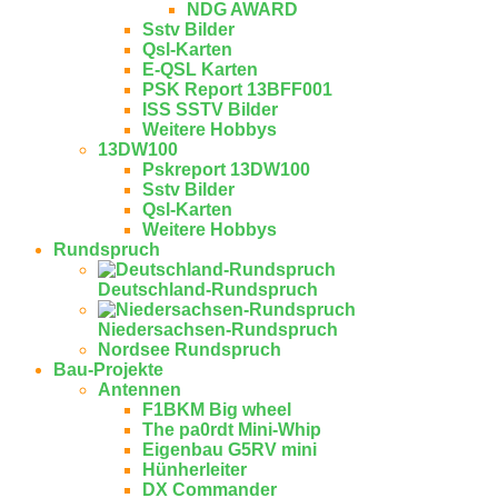
NDG AWARD
Sstv Bilder
Qsl-Karten
E-QSL Karten
PSK Report 13BFF001
ISS SSTV Bilder
Weitere Hobbys
13DW100
Pskreport 13DW100
Sstv Bilder
Qsl-Karten
Weitere Hobbys
Rundspruch
Deutschland-Rundspruch
Niedersachsen-Rundspruch
Nordsee Rundspruch
Bau-Projekte
Antennen
F1BKM Big wheel
The pa0rdt Mini-Whip
Eigenbau G5RV mini
Hünherleiter
DX Commander