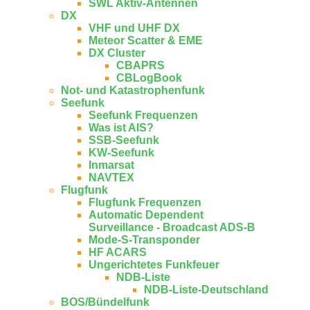
SWL Aktiv-Antennen
DX
VHF und UHF DX
Meteor Scatter & EME
DX Cluster
CBAPRS
CBLogBook
Not- und Katastrophenfunk
Seefunk
Seefunk Frequenzen
Was ist AIS?
SSB-Seefunk
KW-Seefunk
In­mar­sat
NAV­TEX
Flugfunk
Flugfunk Frequenzen
Automatic Dependent
Surveillance - Broadcast ADS-B
Mode-S-Transponder
HF ACARS
Ungerichtetes Funkfeuer
NDB-Liste
NDB-Liste-Deutschland
BOS/Bündelfunk