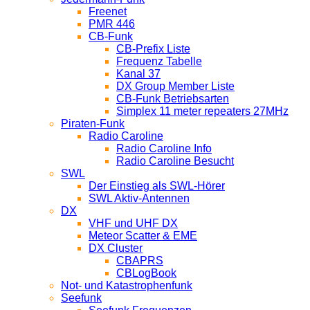
Freenet
PMR 446
CB-Funk
CB-Prefix Liste
Frequenz Tabelle
Kanal 37
DX Group Member Liste
CB-Funk Betriebsarten
Simplex 11 meter repeaters 27MHz
Piraten-Funk
Radio Caroline
Radio Caroline Info
Radio Caroline Besucht
SWL
Der Einstieg als SWL-Hörer
SWL Aktiv-Antennen
DX
VHF und UHF DX
Meteor Scatter & EME
DX Cluster
CBAPRS
CBLogBook
Not- und Katastrophenfunk
Seefunk